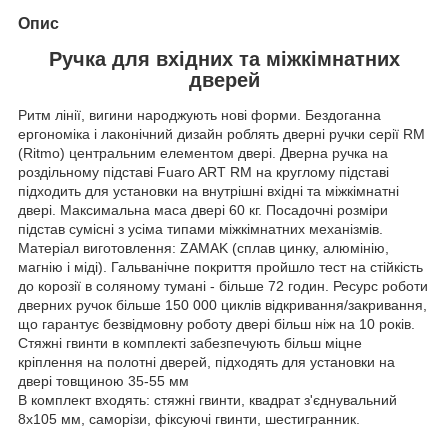
Опис
Ручка для вхідних та міжкімнатних
дверей
Ритм лінії, вигини народжують нові форми. Бездоганна
ергономіка і лаконічний дизайн роблять дверні ручки серії RM
(Ritmo) центральним елементом двері. Дверна ручка на
роздільному підставі Fuaro ART RM на круглому підставі
підходить для установки на внутрішні вхідні та міжкімнатні
двері. Максимальна маса двері 60 кг. Посадочні розміри
підстав сумісні з усіма типами міжкімнатних механізмів.
Матеріал виготовлення: ZAMAK (сплав цинку, алюмінію,
магнію і міді). Гальванічне покриття пройшло тест на стійкість
до корозії в соляному тумані - більше 72 годин. Ресурс роботи
дверних ручок більше 150 000 циклів відкривання/закривання,
що гарантує безвідмовну роботу двері більш ніж на 10 років.
Стяжні гвинти в комплекті забезпечують більш міцне
кріплення на полотні дверей, підходять для установки на
двері товщиною 35-55 мм
В комплект входять: стяжні гвинти, квадрат з'єднувальний
8x105 мм, саморізи, фіксуючі гвинти, шестигранник.