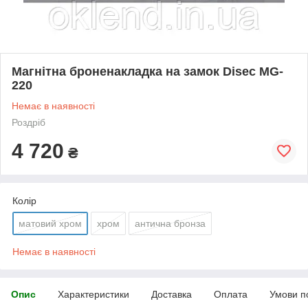
Магнітна броненакладка на замок Disec MG-
220
Немає в наявності
Роздріб
4 720
₴
Колір
матовий хром
хром
антична бронза
Немає в наявності
Опис
Характеристики
Доставка
Оплата
Умови п