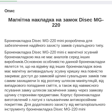
Опис
Магнітна накладка на замок Disec MG-
220
Броненакладка D
isec MG-220
mini
розроблена для
забезпечення надійного захисту замків сувальдного типу.
Б
роненак
ладка Disec MG-220 mini є магнітної зсувний
броненакладкою яка не має аналогів серед інших
виробників.
Основною особливістю дан
ной броненакладки
явлется те, що на відміну від інших броненакладок вона
має магнітну антивандальну зсувну кришку яка повністю
закриває доступ до замковій щілині сувальдних замків тим
самим захищаючи їх від розтину шляхом маніпуляцій, від
випадкового попадання сміття, а також від навмисного
псування замку шляхом засмічення замку через замкову
щілину сторонніми предметами. Корпус броненакладки
виготовлений з латуні з гальванічним антикорозійним
покриттям.
Для додаткового захисту від металорізального
інструменту броненакладка Disec MG-220 mini