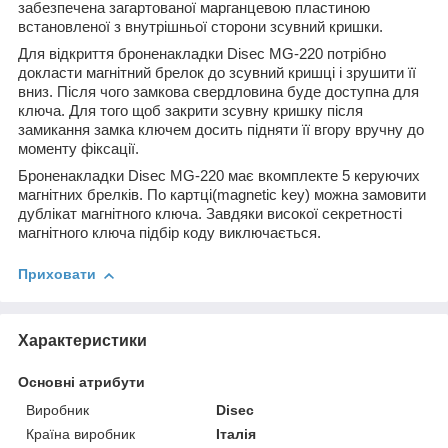
забезпечена загартованої марганцевою пластиною
встановленої з внутрішньої сторони зсувний кришки.
Для відкриття броненакладки Disec MG-220 потрібно
докласти магнітний брелок до зсувний кришці і зрушити її
вниз. Після чого замкова свердловина буде доступна для
ключа. Для того щоб закрити зсувну кришку після
замикання замка ключем досить підняти її вгору вручну до
моменту фіксації.
Броненакладки Disec MG-220 має вкомплекте 5 керуючих
магнітних брелків. По картці(magnetic key) можна замовити
дублікат магнітного ключа. Завдяки високої секретності
магнітного ключа підбір коду виключається.
Приховати
Характеристики
Основні атрибути
Виробник
Disec
Країна виробник
Італія