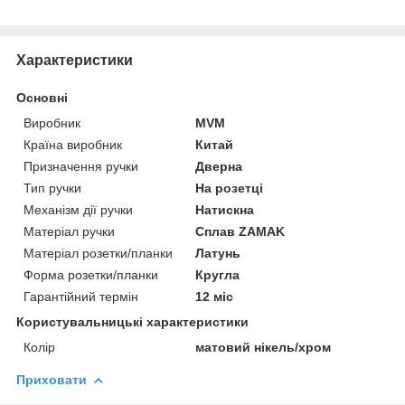
Характеристики
Основні
Виробник
MVM
Країна виробник
Китай
Призначення ручки
Дверна
Тип ручки
На розетці
Механізм дії ручки
Натискна
Матеріал ручки
Сплав ZAMAK
Матеріал розетки/планки
Латунь
Форма розетки/планки
Кругла
Гарантійний термін
12 міс
Користувальницькі характеристики
Колір
матовий нікель/хром
Приховати