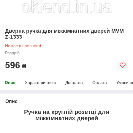
Дверна ручка для міжкімнатних дверей MVM
Z-1333
Немає в наявності
Роздріб
596
₴
Опис
Характеристики
Доставка
Оплата
Умови п
Опис
Ручка на круглій розетці для
міжкімнатних дверей