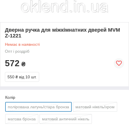
Дверна ручка для міжкімнатних дверей MVM
Z-1221
Немає в наявності
Опт і роздріб
572
₴
550 ₴
від 10 шт.
Колір
полірована латунь/стара бронза
матовий нікель/хром
матова бронза
матовий античний нікель